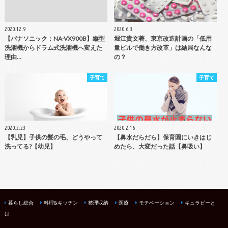
2020.12.9
2020.6.3
【パナソニック：NA-VX900B】縦型
堀江貴文著、東京改造計画の「低用
洗濯機からドラム式洗濯機へ変えた
量ピルで働き方改革」は結局なんな
理由…
の？
子育て
子育て
2020.2.23
2020.2.16
【乳児】子供の髪の毛、どうやって
【鼻水だらだら】保育園にいきはじ
洗ってる?【幼児】
めたら、大変だった話【鼻吸い】
暮らし総合
料理&キッチン
整理収納
医療
モチベーション
キュラピーと
は