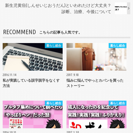
新生児黄疸(しんせいじおうだん)といわれたけど大丈夫？
診断、治療、今後について
RECOMMEND
こちらの記事も人気です。
暮らし総合
暮らし総合
2016.11.14
2017.9.18
私が実践している誤字脱字をなくす
悩みに悩んでやっとカバンを買った
方法
ストーリー
暮らし総合
暮らし総合
2016.10.31
2017.1.10