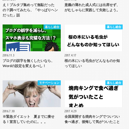
え！プルタブ集めって無駄だった
意義の薄れた成人式には出席せず、
の？調べてみたら、「やっぱりヘン
がむしゃらに実践して失敗しよう。
だった」話
暮らし総合
暮らし総合
2016.11.3
2017.4.17
ブログの誤字を無くしたいなら、
桜の木にいる毛虫がどんなものか知
Wordの設定を変えるべし！
ってほしい
モチベーション
暮らし総合
2016.7.30
2017.4.29
※緊急ダイエット 夏までに痩せ
全国展開する焼肉キングでついつい
る！宣言していたのに。。。
食べ過ぎ、後悔して気がついたこと