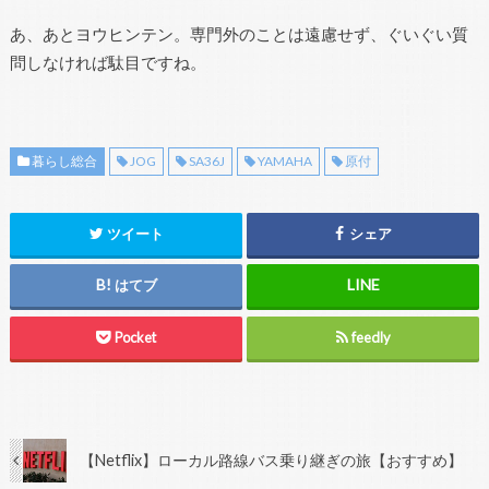
あ、あとヨウヒンテン。専門外のことは遠慮せず、ぐいぐい質
問しなければ駄目ですね。
暮らし総合
JOG
SA36J
YAMAHA
原付
ツイート
シェア
はてブ
Pocket
feedly
【Netflix】ローカル路線バス乗り継ぎの旅【おすすめ】