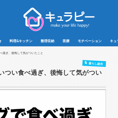
合
料理&キッチン
整理収納
医療
モチベーション
キュ
べ過ぎ、後悔して気がついたこと
暮らし総合
いつい食べ過ぎ、後悔して気がつい