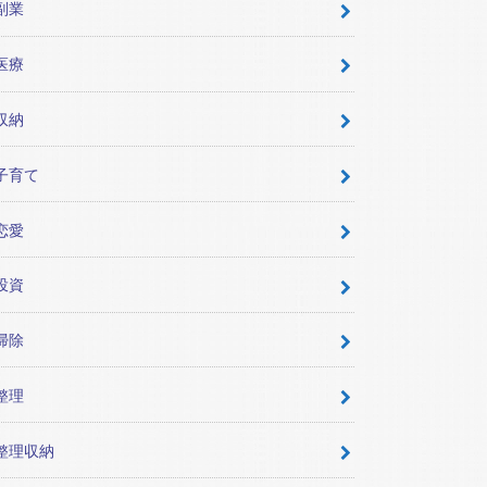
副業
医療
収納
子育て
恋愛
投資
掃除
整理
整理収納