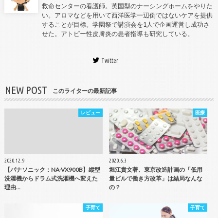
救命センターの看護師。英国型のナーシングホームをやりた
い。アロマなどを用いて西洋医学一辺倒ではないケアを提供
することが目標。学園祭で講演会を1人で企画運営し成功さ
せた。アトピー性皮膚炎の患者指導も研究している。
Twitter
NEW POST
このライターの最新記事
レビュー
医療
2020.12.9
2020.6.3
【パナソニック：NA-VX900B】縦型
堀江貴文著、東京改造計画の「低用
洗濯機からドラム式洗濯機へ変えた
量ピルで働き方改革」は結局なんな
理由…
の？
子育て
子育て