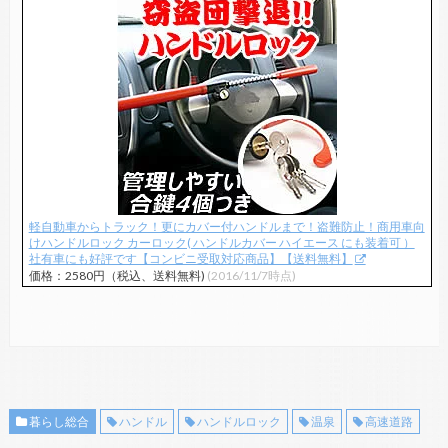
軽自動車からトラック！更にカバー付ハンドルまで！盗難防止！商用車向
けハンドルロック カーロック( ハンドルカバー ハイエース にも装着可 ）
社有車にも好評です【コンビニ受取対応商品】【送料無料】
価格：2580円（税込、送料無料)
(2016/11/7時点)
暮らし総合
ハンドル
ハンドルロック
温泉
高速道路