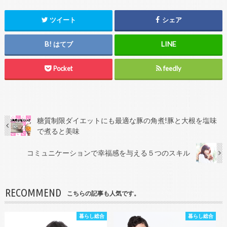
ツイート
シェア
はてブ
Pocket
feedly
糖質制限ダイエットにも最適な豚の角煮!豚と大根を塩味
で煮ると美味
コミュニケーションで幸福感を与える５つのスキル
RECOMMEND
こちらの記事も人気です。
暮らし総合
暮らし総合