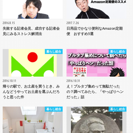
2016.8.15
2017.7.26
失敗する記者会見、成功する記者会
日用品でかなり便利なAmazon定期
見にみるストレス解消法
便 おすすめ5選
暮らし総合
暮らし総合
2016.10.11
2016.10.31
帰りの駅で、お土産を買うとき、み
え！プルタブ集めって無駄だった
んなどうやってお土産を選ぶんだろ
の？調べてみたら、「やっぱりヘン
うと思った件
だった」話
暮らし総合
暮らし総合