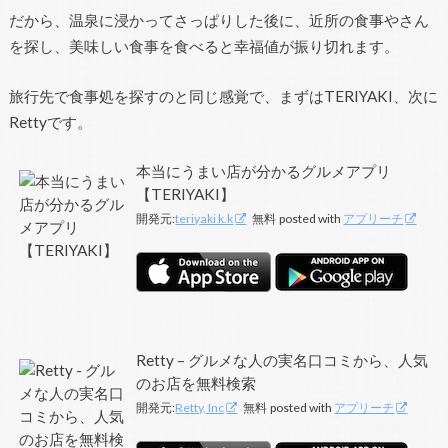
だから、温泉に浸かってさっぱりした後に、近所の食事やさん
を探し、美味しい食事を食べると幸福値が振り切れます。
旅行先で食事処を探すのと同じ感覚で、まずはTERIYAKI、次に
Rettyです。
本当にうまい店が分かるグルメアプリ
【TERIYAKI】
開発元:
teriyaki k.k
無料
posted with
アプリーチ
Retty – グルメな人の実名口コミから、人気
のお店を無料検索
開発元:
Retty, Inc
無料
posted with
アプリーチ