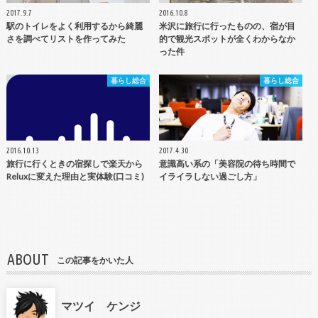
2017.9.7
2016.10.8
駅のトイレをよく利用するから綺麗
米沢に旅行に行ったものの、宿が目
さを調べてリストを作ってみた
的で観光スポットが全くわからなか
った件
暮らし総合
暮らし総合
2016.10.13
2017.4.30
旅行に行くときの宿探しで楽天から
意識高い系の「美容院の待ち時間で
Reluxに変えた理由と実体験(口コミ)
イライラしない過ごし方」
ABOUT
この記事をかいた人
マツイ ケンジ