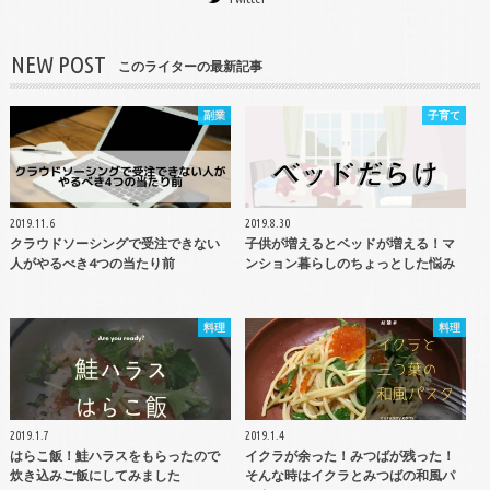
NEW POST
このライターの最新記事
副業
子育て
2019.11.6
2019.8.30
クラウドソーシングで受注できない
子供が増えるとベッドが増える！マ
人がやるべき4つの当たり前
ンション暮らしのちょっとした悩み
料理
料理
2019.1.7
2019.1.4
はらこ飯！鮭ハラスをもらったので
イクラが余った！みつばが残った！
炊き込みご飯にしてみました
そんな時はイクラとみつばの和風パ