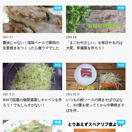
料理
料理
2017.9.1
2018.4.8
醤油じゃない！塩味ベースで豚肉の
「まごわやさしい」を毎日やるのは
生姜焼きをつくったら激ウマでした
大変。常備菜を作ろう！
料理
料理
2017.9.21
2016.10.17
SNSで話題の無限湯通しキャベツを作
いつもの粉ソースの焼きそばではな
ろう！でもしらすがない！
く、XO醤を使って１から中華焼きそ
ばを作…
料理
料理