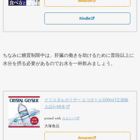
Amazon
Kindle
ちなみに糖質制限中は、肝臓の働きを助けるために普段以上に
水分を摂る必要があるのでお水を一杯飲みましょう。
クリスタルガイザー エコボトル500ml [正規輸
入品]×48本
posted with
カエレバ
大塚食品
Amazon