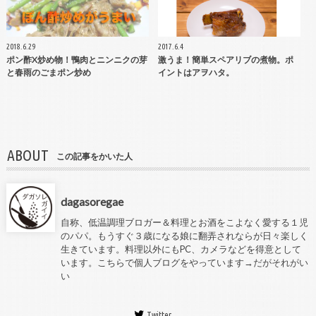
2018.6.29
2017.6.4
ポン酢X炒め物！鴨肉とニンニクの芽
激うま！簡単スペアリブの煮物。ポ
と春雨のごまポン炒め
イントはアヲハタ。
ABOUT
この記事をかいた人
dagasoregae
自称、低温調理ブロガー＆料理とお酒をこよなく愛する１児
のパパ。もうすぐ３歳になる娘に翻弄されならが日々楽しく
生きています。料理以外にもPC、カメラなどを得意として
います。こちらで個人ブログをやっています→
だがそれがい
い
Twitter