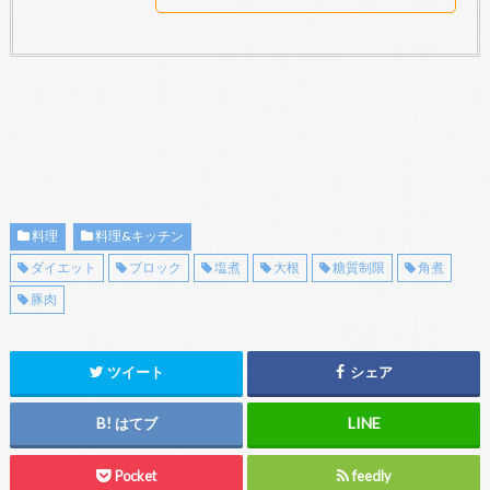
料理
料理&キッチン
ダイエット
ブロック
塩煮
大根
糖質制限
角煮
豚肉
ツイート
シェア
はてブ
Pocket
feedly