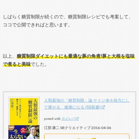
しばらく糖質制限が続くので、糖質制限レシピでも考案して、
ココで公開できればと思います。
以上、
糖質制限ダイエットにも最適な豚の角煮!豚と大根を塩味
で煮ると美味
でした。
人類最強の「糖質制限」論 ケトン体を味方にし
て痩せる、健康になる (SB新書)
posted with
ヨメレバ
江部 康二 SBクリエイティブ 2016-04-06