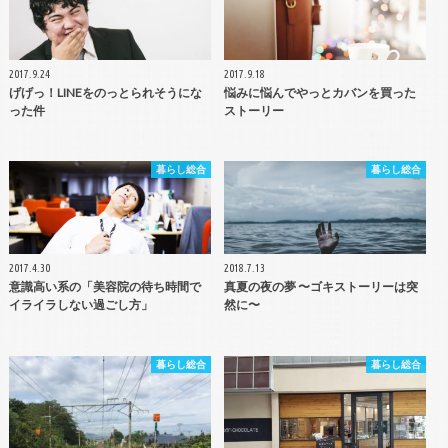
2017.9.24
2017.9.18
げげっ！LINEをのっとられそうにな
悩みに悩んでやっとカバンを買った
った件
ストーリー
暮らし総合
暮らし総合
2017.4.30
2018.7.13
意識高い系の「美容院の待ち時間で
真夏の夜の夢 〜ゴキストーリーは突
イライラしない過ごし方」
然に〜
暮らし総合
暮らし総合