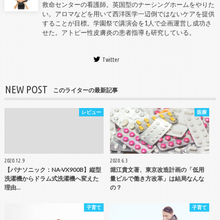
救命センターの看護師。英国型のナーシングホームをやりた
い。アロマなどを用いて西洋医学一辺倒ではないケアを提供
することが目標。学園祭で講演会を1人で企画運営し成功さ
せた。アトピー性皮膚炎の患者指導も研究している。
Twitter
NEW POST
このライターの最新記事
レビュー
医療
2020.12.9
2020.6.3
【パナソニック：NA-VX900B】縦型
堀江貴文著、東京改造計画の「低用
洗濯機からドラム式洗濯機へ変えた
量ピルで働き方改革」は結局なんな
理由…
の？
子育て
子育て