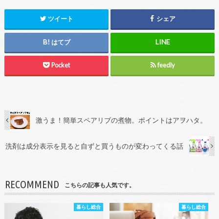
ツイート
シェア
はてブ
Pocket
feedly
激うま！簡単スペアリブの煮物。ポイントはアヲハタ。
洗剤は成分表示を見ると自ずと買うものが変わってくる話
RECOMMEND
こちらの記事も人気です。
暮らし総合
暮らし総合