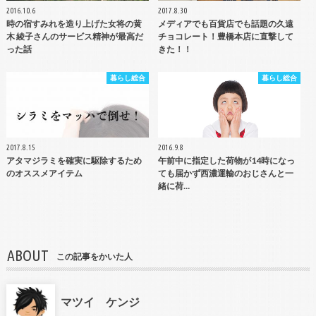
2016.10.6
2017.8.30
時の宿すみれを造り上げた女将の黄
メディアでも百貨店でも話題の久遠
木 綾子さんのサービス精神が最高だ
チョコレート！豊橋本店に直撃して
った話
きた！！
暮らし総合
暮らし総合
2017.8.15
2016.9.8
アタマジラミを確実に駆除するため
午前中に指定した荷物が14時になっ
のオススメアイテム
ても届かず西濃運輸のおじさんと一
緒に荷…
ABOUT
この記事をかいた人
マツイ ケンジ