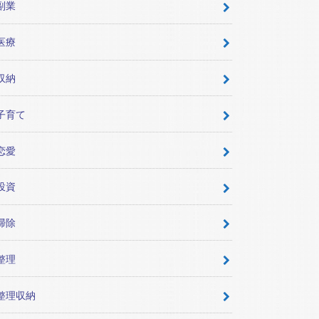
副業
医療
収納
子育て
恋愛
投資
掃除
整理
整理収納