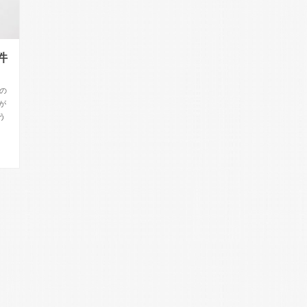
件
にの
が
う