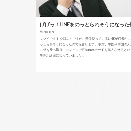
げげっ！LINEをのっとられそうになった
2017.09.24
マツイです！ 今回なんですが、普段使っているLINEが何者か
っとられそうになったので報告します。 以前、中国や韓国の人
LINEを乗っ取り、コンビニでiThunesカードを購入させるとい
事件が話題になっていましたよ…