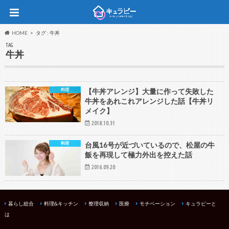
HOME
タグ : 牛丼
TAG
牛丼
料理
【牛丼アレンジ】大量に作って失敗した
牛丼をあれこれアレンジした話【牛丼リ
メイク】
2018.10.31
料理
台風16号が近づいているので、松屋の牛
飯を再現して極力外出を控えた話
2016.09.20
暮らし総合
料理&キッチン
整理収納
医療
モチベーション
キュラピーと
は