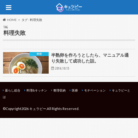
HOME
タグ : 料理失敗
TAG
料理失敗
料理
半熟卵を作ろうとしたら、マニュアル通
り失敗して成功した話。
2016.10.15
暮らし総合
料理&キッチン
整理収納
医療
モチベーション
キュラピーと
は
©Copyright2026
キュラピー
.All Rights Reserved.