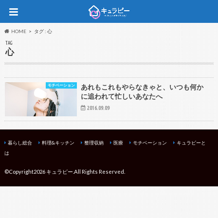
HOME
タグ : 心
TAG
心
モチベーション
あれもこれもやらなきゃと、いつも何か
に追われて忙しいあなたへ
2016.09.09
暮らし総合
料理&キッチン
整理収納
医療
モチベーション
キュラピーと
は
©Copyright2026
キュラピー
.All Rights Reserved.