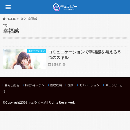
HOME
タグ : 幸福感
TAG
幸福感
モチベーション
コミュニケーションで幸福感を与える５
つのスキル
2016.11.06
暮らし総合
料理&キッチン
整理収納
医療
モチベーション
キュラピーと
は
©Copyright2026
キュラピー
.All Rights Reserved.