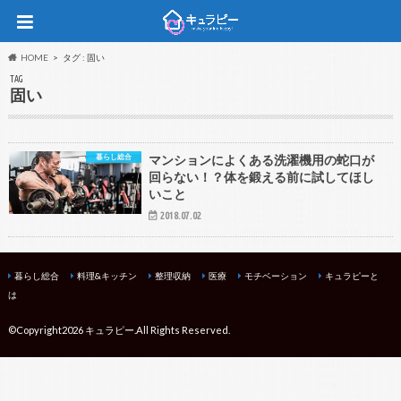
HOME
タグ : 固い
TAG
固い
暮らし総合
マンションによくある洗濯機用の蛇口が
回らない！？体を鍛える前に試してほし
いこと
2018.07.02
暮らし総合
料理&キッチン
整理収納
医療
モチベーション
キュラピーと
は
©Copyright2026
キュラピー
.All Rights Reserved.