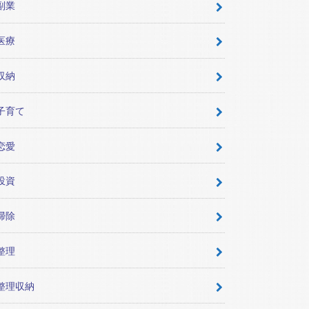
副業
医療
収納
子育て
恋愛
投資
掃除
整理
整理収納