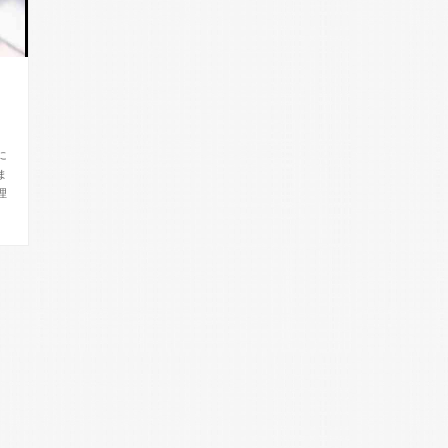
と
に
ま
理