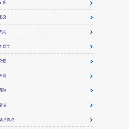
副業
医療
収納
子育て
恋愛
投資
掃除
整理
整理収納