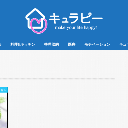
合
料理&キッチン
整理収納
医療
モチベーション
キュ
ション