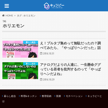
HOME
タグ : ホリエモン
TAG
ホリエモン
暮らし総合
え！プルタブ集めって無駄だったの？調
べてみたら、「やっぱりヘンだった」話
2016.10.31
暮らし総合
アナログだよりの人達に、一生懸命ググ
っている若者を批判するのって「やっぱ
りヘンだよね」
2016.10.29
暮らし総合
料理&キッチン
整理収納
医療
モチベーション
キュラピーと
は