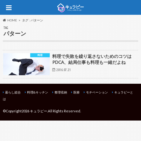
HOME
タグ : パターン
TAG
パターン
料理
料理で失敗を繰り返さないためのコツは
PDCA、結局仕事も料理も一緒だよね
2016.07.21
暮らし総合
料理&キッチン
整理収納
医療
モチベーション
キュラピーと
は
©Copyright2026
キュラピー
.All Rights Reserved.