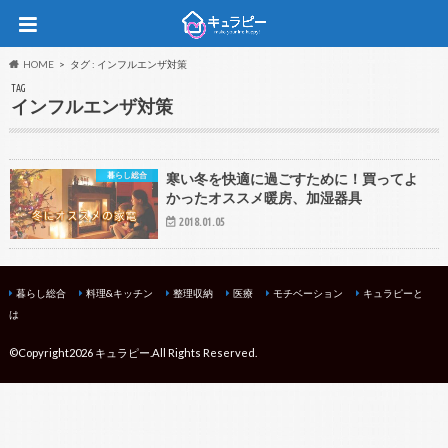
HOME
タグ : インフルエンザ対策
TAG
インフルエンザ対策
暮らし総合
寒い冬を快適に過ごすために！買ってよ
かったオススメ暖房、加湿器具
2018.01.05
暮らし総合
料理&キッチン
整理収納
医療
モチベーション
キュラピーと
は
©Copyright2026
キュラピー
.All Rights Reserved.