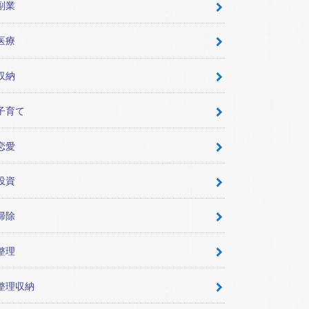
副業
医療
収納
子育て
恋愛
投資
掃除
整理
整理収納