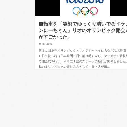
自転車を「笑顔でゆっくり漕いでるイケ
ンにーちゃん」リオのオリンピック開会
がすごかった。
2016.08.06
第３１回夏季オリンピック・リオデジャネイロ大会が現地時間
５日午後８時（日本時間６日午前８時）から、マラカナン競技
で開会式を行い、４年に１度のスポーツの祭典が開幕しました
私のオリンピックの楽しみ方として、日本人が出…