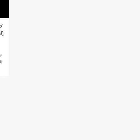
メ
式
で
場
。