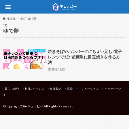
HOME
タグ : ゆで卵
TAG
ゆで卵
料理&キッチン
焼きそばやハンバーグにちょい足し!電子
レンジで1分!超簡単に目玉焼きを作る方
法
2016.11.02
暮らし総合
料理&キッチン
整理収納
医療
モチベーション
キュラピーと
は
©Copyright2026
キュラピー
.All Rights Reserved.