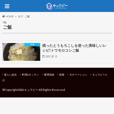
HOME
タグ : ご飯
TAG
ご飯
料理
残ったとうもろこしを使った美味しいレ
シピ!トウモロコシご飯
2017.07.13
暮らし総合
料理&キッチン
整理収納
医療
モチベーション
キュラピーと
は
©Copyright2026
キュラピー
.All Rights Reserved.