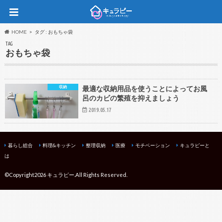
HOME
タグ : おもちゃ袋
TAG
おもちゃ袋
収納
最適な収納用品を使うことによってお風
呂のカビの繁殖を抑えましょう
2019.05.17
暮らし総合
料理&キッチン
整理収納
医療
モチベーション
キュラピーと
は
©Copyright2026
キュラピー
.All Rights Reserved.