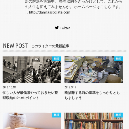
題の解決を実施中。 整理収納をきっかけとして、これから
の人生を変えてみませんか。 ホームページはこちらです。
→
http://dandassociate.com
Twitter
NEW POST
このライターの最新記事
整理
整理
2019.10.18
2019.9.17
忙しい人が最低限やっておきたい整
断捨離する時の基準をしっかりとも
理収納の2つのポイント
ちましょう
整理
整理