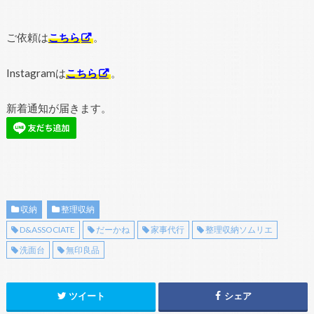
ご依頼は
こちら
。
Instagramは
こちら
。
新着通知が届きます。
収納
整理収納
D&ASSOCIATE
だーかね
家事代行
整理収納ソムリエ
洗面台
無印良品
ツイート
シェア