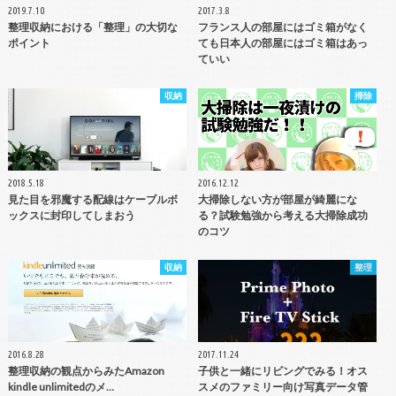
2019.7.10
2017.3.8
整理収納における「整理」の大切な
フランス人の部屋にはゴミ箱がなく
ポイント
ても日本人の部屋にはゴミ箱はあっ
ていい
収納
掃除
2018.5.18
2016.12.12
見た目を邪魔する配線はケーブルボ
大掃除しない方が部屋が綺麗にな
ックスに封印してしまおう
る？試験勉強から考える大掃除成功
のコツ
収納
整理
2016.8.28
2017.11.24
整理収納の観点からみたAmazon
子供と一緒にリビングでみる！オス
kindle unlimitedのメ…
スメのファミリー向け写真データ管