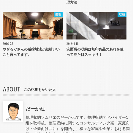
理方法
整理
収納
2016.9.7
2019.4.18
やぎろぐさんの断捨離法が結構いい
洗面所の収納は無印良品のあれを使
こと言ってます。
って見た目スッキリ！
ABOUT
この記事をかいた人
だーかね
整理収納ソムリエのだーかねです。整理収納アドバイザー1
級を取得後、整理収納に関するコンサルティング業（家庭向
け・企業向け共に）を開始し、様々な家庭や企業における問